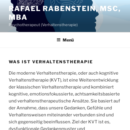
Zum
RAFAEL RABENSTEIN, MSC,
Inhalt
MBA
springen
Psychotherapeut (Verhaltenstherapie)
Menü
WAS IST VERHALTENSTHERAPIE
Die moderne Verhaltenstherapie, oder auch kognitive
Verhaltenstherapie (KVT), ist eine Weiterentwicklung
der klassischen Verhaltenstherapie und kombiniert
kognitive, emotionsfokussierte, achtsamkeitsbasierte
und verhaltenstherapeutische Ansätze. Sie basiert auf
der Annahme, dass unsere Gedanken, Gefühle und
Verhaltensweisen miteinander verbunden sind und
sich gegenseitig beeinflussen. Ziel der KVT ist es,
dysfunktionale Gedankenmuster und