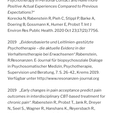
Psychotherapy in Personal Contact and Have more
Positive Actual Experiences Compared to Previous
Expectations?“
Korecka N, Rabenstein R, Pieh C, Stippl P, Barke A,
Doering B, Gossmann K, Humer E, Probst T. Int J
Environ Res Public Health. 2020 Oct 23;17(21):7756.
2019
„Evidenzbasierte und Leitlinien-gestützte
Psychotherapie – die aktuelle Evidenz in der
Verhaltenstherapie bei Erwachsenen“.
Rabenstein,
R.Resonanzen. E-Journal für biopsychosoziale Dialoge
in Psychosomatischer Medizin, Psychotherapie,
Supervision und Beratung, 7. S. 26-42., Krems 2019.
Verfügbar unter http://www.resonanzen-journal.org
2019
„Early changes in pain acceptance predict pain
outcomes in interdisciplinary CBT-based treatment for
chronic pain“
. Rabenstein R., Probst T., Jank R., Dreyer
N., Seel S., Wagner R., Hanshans K., Reyersbach R.,