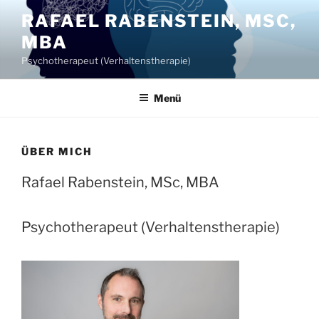
Zum
RAFAEL RABENSTEIN, MSC,
Inhalt
MBA
springen
Psychotherapeut (Verhaltenstherapie)
Menü
ÜBER MICH
Rafael Rabenstein, MSc, MBA
Psychotherapeut (Verhaltenstherapie)