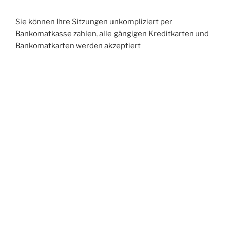
Sie können Ihre Sitzungen unkompliziert per
Bankomatkasse zahlen, alle gängigen Kreditkarten und
Bankomatkarten werden akzeptiert
Podcast zum Thema Verhaltenstherapie:
Kassenfinanzierung:
Derzeit kann ich keine Kassenplätze anbieten